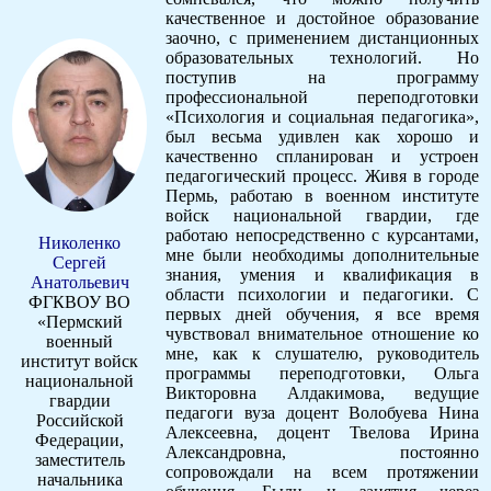
качественное и достойное образование
заочно, с применением дистанционных
образовательных технологий. Но
поступив на программу
профессиональной переподготовки
«Психология и социальная педагогика»,
был весьма удивлен как хорошо и
качественно спланирован и устроен
педагогический процесс. Живя в городе
Пермь, работаю в военном институте
войск национальной гвардии, где
работаю непосредственно с курсантами,
Николенко
мне были необходимы дополнительные
Сергей
знания, умения и квалификация в
Анатольевич
области психологии и педагогики. С
ФГКВОУ ВО
первых дней обучения, я все время
«Пермский
чувствовал внимательное отношение ко
военный
мне, как к слушателю, руководитель
институт войск
программы переподготовки, Ольга
национальной
Викторовна Алдакимова, ведущие
гвардии
педагоги вуза доцент Волобуева Нина
Российской
Алексеевна, доцент Твелова Ирина
Федерации,
Александровна, постоянно
заместитель
сопровождали на всем протяжении
начальника