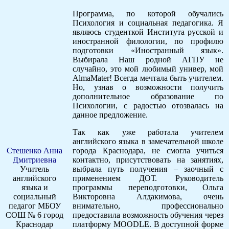
Программа, по которой обучались
Психология и социальная педагогика. Я
являюсь студенткой Института русской и
иностранной филологии, по профилю
подготовки «Иностранный язык».
Выбирала Наш родной АГПУ не
случайно, это мой любимый универ, мой
АlmaMater! Всегда мечтала быть учителем.
Но, узнав о возможности получить
дополнительное образование по
Психологии, с радостью отозвалась на
данное предложение.
Так как уже работала учителем
английского языка в замечательной школе
Стешенко Анна
города Краснодара, не смогла учиться
Дмитриевна
контактно, присутствовать на занятиях,
Учитель
выбрала путь получения – заочный с
английского
применением ДОТ. Руководитель
языка и
программы переподготовки, Ольга
социальный
Викторовна Алдакимова, очень
педагог МБОУ
внимательно, профессионально
СОШ № 6 город
предоставила возможность обучения через
Краснодар
платформу MOODLE. В доступной форме