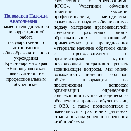
соответствии с требованиями
ФГОС». Участники обучения
отметили высокий
Поломарец Надежда
профессионализм, методически
Анатольевна
—
грамотную и научно обоснованную
заместитель директора
подачу материала преподавателей;
по коррекционной
сочетание различных видов
работе
образовательных технологий,
государственного
применяемых для преподнесения
автономного
материала; наличие обратной связи
общеобразовательного
с преподавателями и
учреждения
организаторами курсов,
Краснодарского края
позволяющей оперативно решать
«Новолеушковская
возникающие вопросы. Мы имели
школа-интернат с
возможность получить большой
профессиональным
объём информации по
обучением».
практическим вопросам
организации, определения
содержания и научно-методического
обеспечения процесса обучения лиц
с ОВЗ, а также познакомиться с
имеющимся в различных регионах
страны опытом успешного решения
этой проблемы.