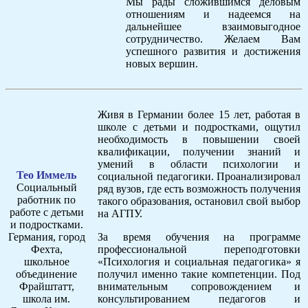
Мы рады сложившимся деловым
отношениям и надеемся на
дальнейшее взаимовыгодное
сотрудничество. Желаем Вам
успешного развития и достижения
новых вершин.
Живя в Германии более 15 лет, работая в
школе с детьми и подростками, ощутил
необходимость в повышении своей
квалификации, получении знаний и
умений в области психологии и
Тео Иммель
социальной педагогики. Проанализировал
Социальный
ряд вузов, где есть возможность получения
работник по
такого образования, остановил свой выбор
работе с детьми
на АГПУ.
и подростками.
Германия, город
За время обучения на программе
Фехта,
профессиональной переподготовки
школьное
«Психология и социальная педагогика» я
объединение
получил именно такие компетенции. Под
Фрайштатт,
внимательным сопровождением и
школа им.
консультированием педагогов и